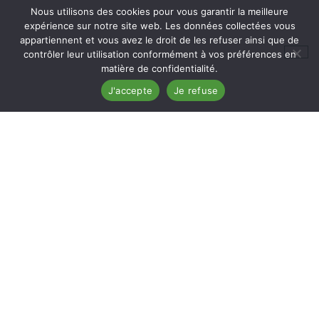
Nous utilisons des cookies pour vous garantir la meilleure
expérience sur notre site web. Les données collectées vous
appartiennent et vous avez le droit de les refuser ainsi que de
contrôler leur utilisation conformément à vos préférences en
matière de confidentialité.
J'accepte
Je refuse
CONTACT
175 RUE MARTHA DESRUMAUX
24000 PERIGUEUX